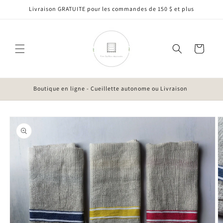
et
Livraison GRATUITE pour les commandes de 150 $ et plus
passer
au
contenu
Panier
Boutique en ligne - Cueillette autonome ou Livraison
Passer aux
informations
produits