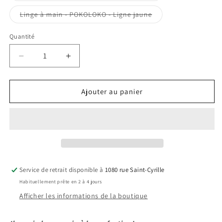
ou
indisponible
Variante
Linge à main - POKOLOKO - Ligne jaune
épuisée
ou
indisponible
Quantité
Réduire
Augmenter
la
la
quantité
quantité
de
de
Ajouter au panier
Linge
Linge
à
à
main
main
-
-
POKOLOKO
POKOLOKO
-
-
3
3
Service de retrait disponible à
1080 rue Saint-Cyrille
couleurs
couleurs
Habituellement prête en 2 à 4 jours
Afficher les informations de la boutique